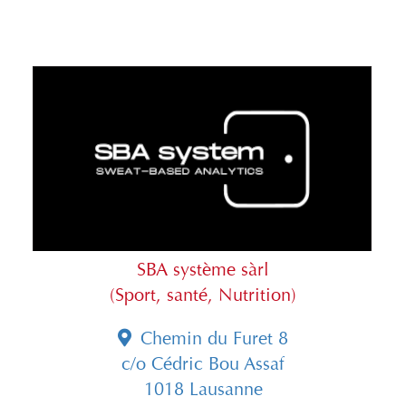
SBA système sàrl
(Sport, santé, Nutrition)
Chemin du Furet 8
c/o Cédric Bou Assaf
1018 Lausanne