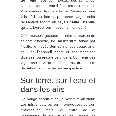
de l’Aile
), ses commerces, ses fontaines,
ses statues, son marché de producteurs, ses
2 kilomètres de quais fleuris, Vevey est une
ville où il fait bon se promener, vagabonder
tel l’enfant adoptif du pays
Charlie Chaplin
,
qui d’ailleurs a son musée non loin de là.
Côté musées, justement, entre la maison du
célèbre cinéaste,
l’Alimentarium
, fondé par
Nestlé, le musée
Jenisch
et ses beaux-arts,
celui de l’appareil photo et ses machines
diverses, ou encore celui de la Confrérie des
vignerons, le visiteur a l’embarras du choix et
de belles découvertes en perspective.
Sur terre, sur l’eau et
dans les airs
Ça bouge sportif aussi, à Vevey et alentour.
Les infrastructures sont nombreuses et bien
entretenues mais, ici, entre lac et
montagnes, la nature et les panoramas