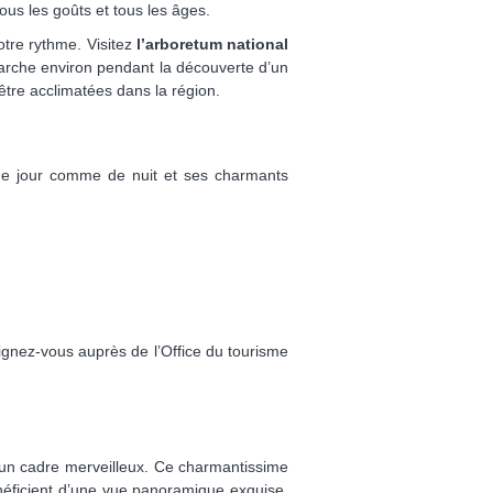
tous les goûts et tous les âges.
otre rythme. Visitez
l’arboretum national
rche environ pendant la découverte d’un
 être acclimatées dans la région.
de jour comme de nuit et ses charmants
ignez-vous auprès de l’Office du tourisme
s un cadre merveilleux. Ce charmantissime
néficient d’une vue panoramique exquise.