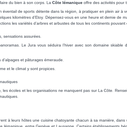
faire du bien à son corps. La
Côte lémanique
offre des activités pour 
éventail de sports détente dans la région, à pratiquer en plein air à v
lques kilomètres d’Etoy. Dépensez-vous en une heure et demie de ma
ections les variétés d’arbres et arbustes de tous les continents pouvant
s, sensations assurées.
anoramas. Le Jura vous séduira l’hiver avec son domaine skiable 
ets d’alpages et pâturages émeraude.
me et le climat y sont propices.
 nautiques
o, les écoles et les organisations ne manquent pas sur La Côte. Rense
 nautiques.
offrent à leurs hôtes une cuisine chatoyante chacun à sa manière, dan
Côte lémanique, entre Genève et Lausanne. Certains établissements bé