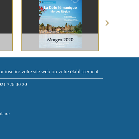
N
Morges 2020
ur inscrire votre site web ou votre établissement
 021 728 30 20
ilaire