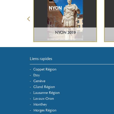
cœur de la
NYON 2019
d’Enhaut
Liens rapides
Coppet Région
Etoy
Genève
Gland Région
Lausanne Région
Lavaux-Oron
Monthey
Morges Région