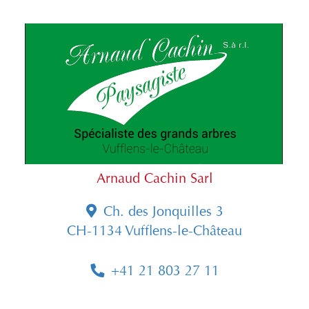
Arnaud Cachin Sarl
Ch. des Jonquilles 3
CH-1134 Vufflens-le-Château
+41 21 803 27 11