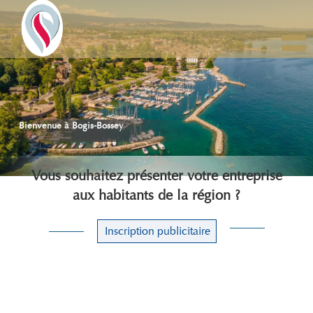
Togg
navig
Bienvenue à Bogis-Bossey
Vous souhaitez présenter votre entreprise
aux habitants de la région ?
Inscription publicitaire