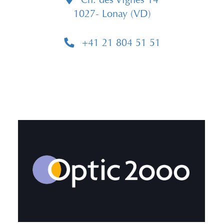
1027- Lonay (VD)
+41 21 804 51 51