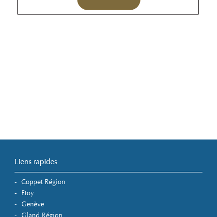
Liens rapides
Coppet Région
Etoy
Genève
Gland Région