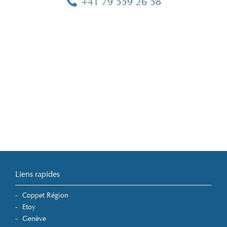
+41 79 559 26 58
Liens rapides
Coppet Région
Etoy
Genève