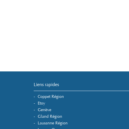
Liens rapides
Coppet Région
Etoy
Genève
Gland Région
Lausanne Région