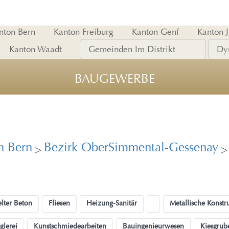
nton Bern
Kanton Freiburg
Kanton Genf
Kanton 
Kanton Waadt
BAUGEWERBE
n Bern
Bezirk OberSimmental-Gessenay
>
>
lter Beton
Fliesen
Heizung-Sanitär
Metallische Konstr
glerei
Kunstschmiedearbeiten
Bauingenieurwesen
Kiesgrub