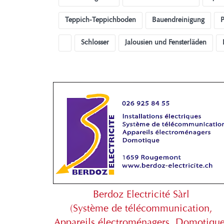
Teppich-Teppichboden
Bauendreinigung
P
Schlosser
Jalousien und Fensterläden
Berdoz Electricité Sàrl
(Système de télécommunication,
Appareils électroménagers, Domotique